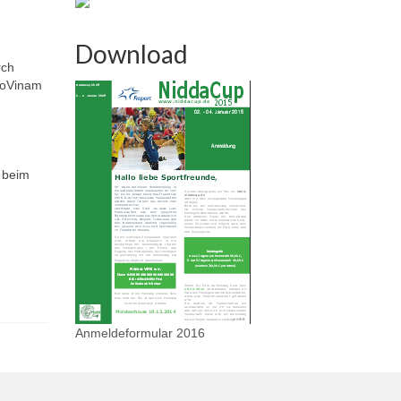
Download
rch
 VoVinam
t beim
Anmeldeformular 2016