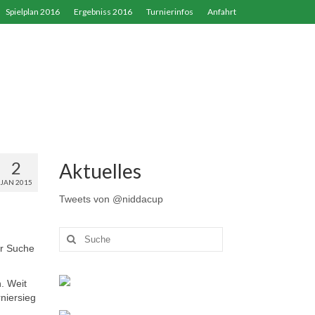
Spielplan 2016
Ergebniss 2016
Turnierinfos
Anfahrt
2
Aktuelles
JAN 2015
Tweets von @niddacup
er Suche
. Weit
niersieg